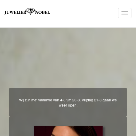
dfdgdfsgdsf
Toggle
naviga
Wij zijn met vakantie van 4-8 t/m 20-8. Vrijdag 21-8 gaan we
weer open.